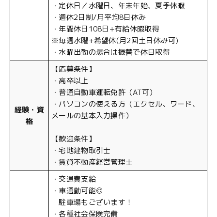
・定休日／水曜日、年末年始、夏季休暇
・週休2日制/月平均8日休み
・年間休日108日+有給休暇取得
※毎週水曜+希望休(月2回土日休み可)
・水曜出勤の場合は振替で休日取得
【応募条件】
・高卒以上
・普通自動車運転免許（AT可）
・パソコンの使える方（エクセル、ワード、
経験・資
メールの基本入力操作）
格
【歓迎条件】
・宅地建物取引士
・賃貸不動産経営管理士
・交通費支給
・車通勤可能◎
駐車場もございます！
・各種社会保険完備