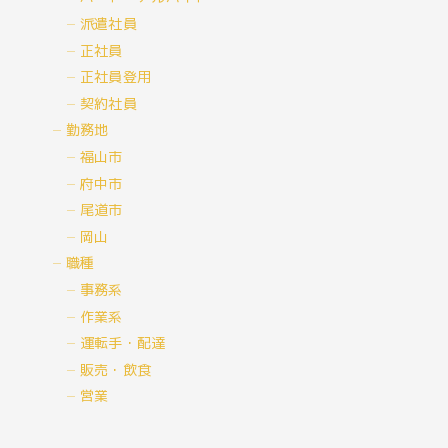
派遣社員
正社員
正社員登用
契約社員
勤務地
福山市
府中市
尾道市
岡山
職種
事務系
作業系
運転手・配達
販売・飲食
営業